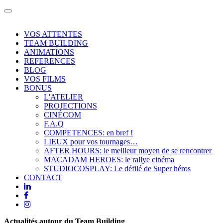
Toggle
navigation
VOS ATTENTES
TEAM BUILDING
ANIMATIONS
REFERENCES
BLOG
VOS FILMS
BONUS
L'ATELIER
PROJECTIONS
CINÉCOM
F.A.Q
COMPETENCES: en bref !
LIEUX pour vos tournages…
AFTER HOURS: le meilleur moyen de se rencontrer
MACADAM HEROES: le rallye cinéma
STUDIOCOSPLAY: Le défilé de Super héros
CONTACT
Actualités autour du Team Building