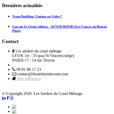
Dernières actualités
Team Building, Cinéma ou Vidéo ?
Cap sur la 11ème édition – AFTER HOURS lève l’ancre au Bateau
Phare
Contact
Les ateliers du court métrage
LYON 1er : 33 quai St Vincent (siège)
PARIS 17 : 14 rue Troyon
09 81 86 17 23
contact@lesateliersducourt.com
Nos références
© Copyright 2026. Les Ateliers du Court Métrage.