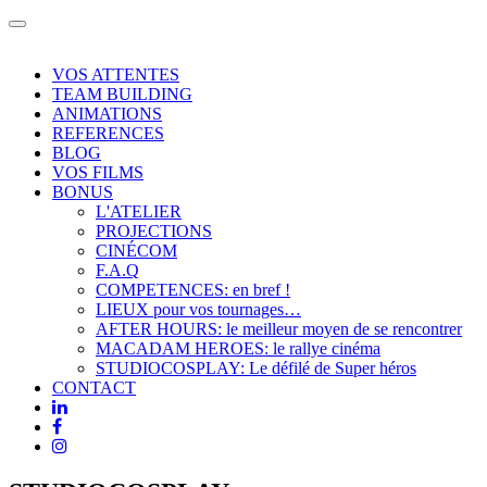
Toggle
navigation
VOS ATTENTES
TEAM BUILDING
ANIMATIONS
REFERENCES
BLOG
VOS FILMS
BONUS
L'ATELIER
PROJECTIONS
CINÉCOM
F.A.Q
COMPETENCES: en bref !
LIEUX pour vos tournages…
AFTER HOURS: le meilleur moyen de se rencontrer
MACADAM HEROES: le rallye cinéma
STUDIOCOSPLAY: Le défilé de Super héros
CONTACT