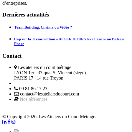
d’entreprises.
Dernières actualités
Team Building, Cinéma ou Vidéo ?
Cap sur la 11ème édition – AFTER HOURS lève l’ancre au Bateau
Phare
Contact
Les ateliers du court métrage
LYON 1er : 33 quai St Vincent (siège)
PARIS 17 : 14 rue Troyon
09 81 86 17 23
contact@lesateliersducourt.com
Nos références
© Copyright 2026. Les Ateliers du Court Métrage.