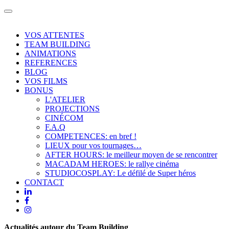
Toggle
navigation
VOS ATTENTES
TEAM BUILDING
ANIMATIONS
REFERENCES
BLOG
VOS FILMS
BONUS
L'ATELIER
PROJECTIONS
CINÉCOM
F.A.Q
COMPETENCES: en bref !
LIEUX pour vos tournages…
AFTER HOURS: le meilleur moyen de se rencontrer
MACADAM HEROES: le rallye cinéma
STUDIOCOSPLAY: Le défilé de Super héros
CONTACT
Actualités autour du Team Building