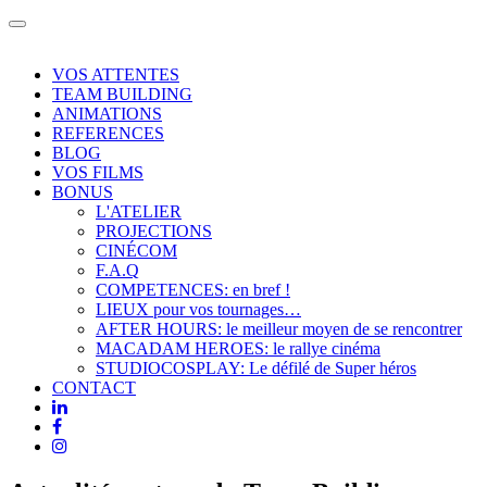
Toggle
navigation
VOS ATTENTES
TEAM BUILDING
ANIMATIONS
REFERENCES
BLOG
VOS FILMS
BONUS
L'ATELIER
PROJECTIONS
CINÉCOM
F.A.Q
COMPETENCES: en bref !
LIEUX pour vos tournages…
AFTER HOURS: le meilleur moyen de se rencontrer
MACADAM HEROES: le rallye cinéma
STUDIOCOSPLAY: Le défilé de Super héros
CONTACT