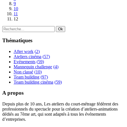
9
10
11
12
Thématiques
After work
(
2
)
Ateliers cinéma
(
57
)
Evénements
(
59
)
Mannequin challenge
(
4
)
Non classé
(
10
)
Team building
(
97
)
Team building cinéma
(
59
)
A propos
Depuis plus de 10 ans, Les ateliers du court-métrage fédèrent des
professionnels du spectacle pour la création d’ateliers-animations
dédiés au 7ème art, qui sont adaptés à tous les événements
d’entreprises.