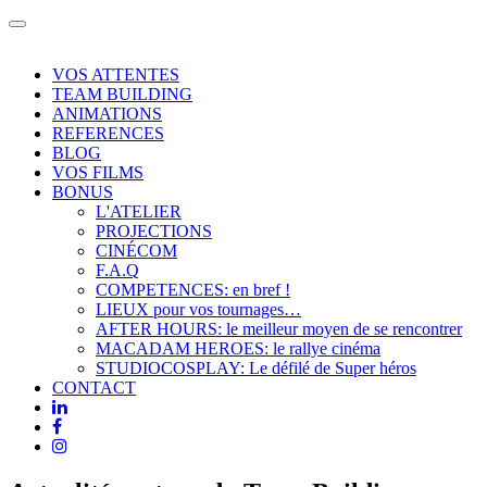
Toggle
navigation
VOS ATTENTES
TEAM BUILDING
ANIMATIONS
REFERENCES
BLOG
VOS FILMS
BONUS
L'ATELIER
PROJECTIONS
CINÉCOM
F.A.Q
COMPETENCES: en bref !
LIEUX pour vos tournages…
AFTER HOURS: le meilleur moyen de se rencontrer
MACADAM HEROES: le rallye cinéma
STUDIOCOSPLAY: Le défilé de Super héros
CONTACT