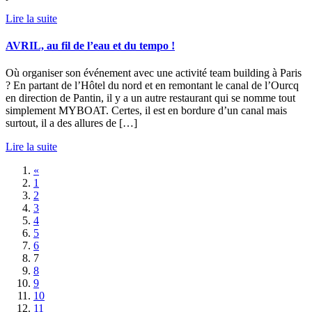
Lire la suite
AVRIL, au fil de l’eau et du tempo !
Où organiser son événement avec une activité team building à Paris
? En partant de l’Hôtel du nord et en remontant le canal de l’Ourcq
en direction de Pantin, il y a un autre restaurant qui se nomme tout
simplement MYBOAT. Certes, il est en bordure d’un canal mais
surtout, il a des allures de […]
Lire la suite
«
1
2
3
4
5
6
7
8
9
10
11